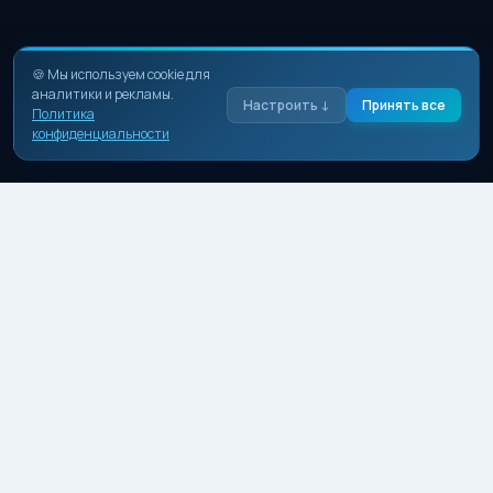
🍪 Мы используем cookie для
аналитики и рекламы.
Настроить ↓
Принять все
Политика
конфиденциальности
Необходимые
Базовая работа сайта. Нельзя отключить.
Аналитика
Яндекс.Метрика — статистика посещений.
Реклама
Cookie рекламных сетей.
Сохранить выбор
Только необходимые
SPBWater
Независимый мониторинг уровня воды в Санкт-
Петербурге. Данные с водомерных постов в реальном
времени, новости и архив наблюдений.