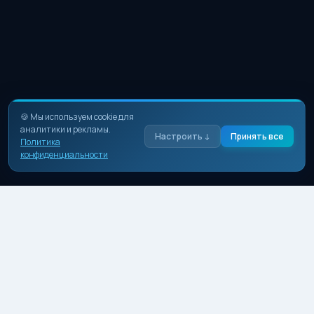
🍪 Мы используем cookie для
аналитики и рекламы.
Настроить ↓
Принять все
Политика
конфиденциальности
Необходимые
Базовая работа сайта. Нельзя отключить.
Аналитика
Яндекс.Метрика — статистика посещений.
Реклама
Cookie рекламных сетей.
Сохранить выбор
Только необходимые
SPBWater